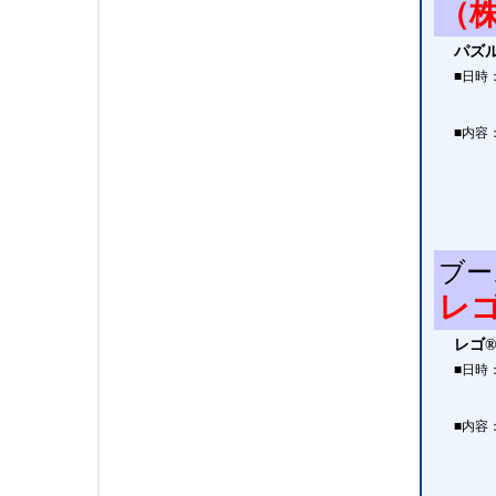
（
パズ
■日時
■内容
ブー
レ
レゴ
■日時
■内容