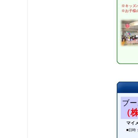
※キッズ
※お子様
ブー
（
マイ
■日時