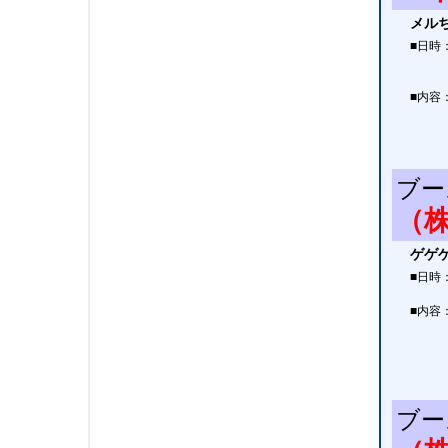
メル
■日時
■内容
ブー
（
ゲゲ
■日時
■内容
ブー