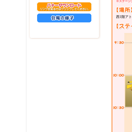
※ステージ
西1階ア