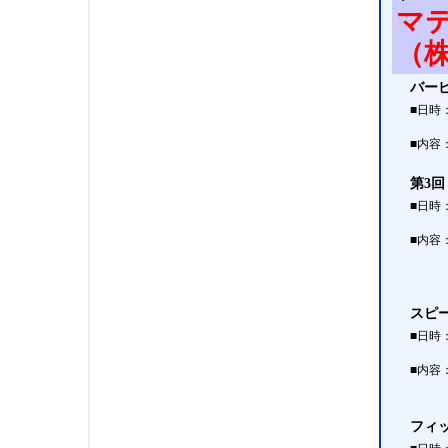
マ
（
バー
■日時
■内容
第3
■日時
■内容
スピ
■日時
■内容
フィ