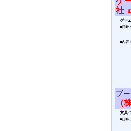
ゲー
社
ゲー
■日時
■内容
ブー
（
文具
■日時