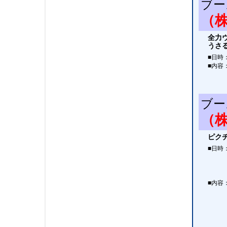
ブー
（
全力
うさ
■日時
■内容
ブー
（
ピク
■日時
■内容