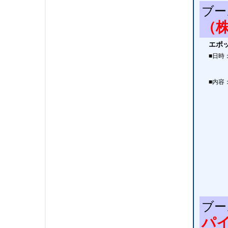
ブー
（
エポ
■日時
■内容
ブー
パ