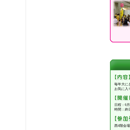
毎年大に
お気に入
日程：6月2
時間：終
西4階会