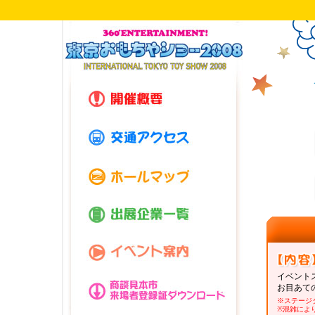
イベント
お目あて
※ステージ
※混雑によ