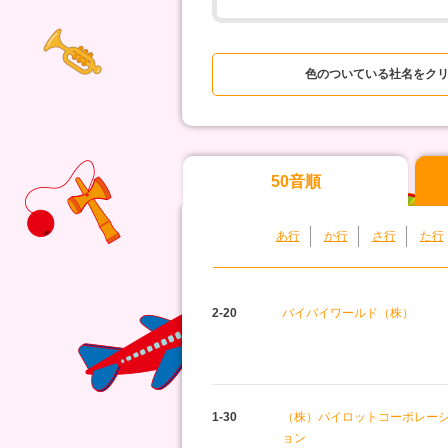
色のついている社名をク
50音順
あ行
か行
さ行
た行
2-20
バイバイワールド（株）
1-30
（株）パイロットコーポレー
ョン