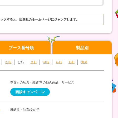
リックすると、出展社のホームページにジャンプします。
ブース番号順
製品別
な行
は行
ま行
や行
ら行
わ行
海外
季節もの玩具・雑貨/その他の商品・サービス
シ
乳幼児・知育/女の子