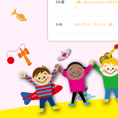
CZ-④
（株）ぼりゅうむわんプロダ
ツ
1-41
ホログラム・ワークス（株）