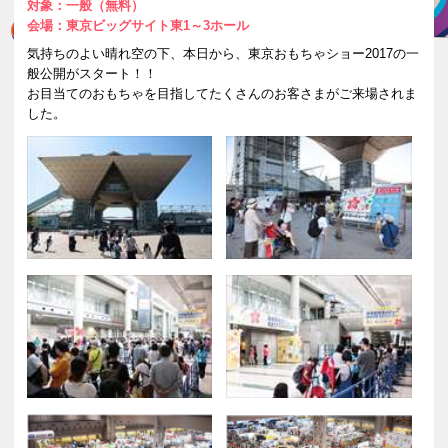
対象：一般（無料）
一般公開よくある質問
会場：東京ビッグサイト東1～3ホール
閉じる
気持ちのよい晴れ空の下、本日から、東京おもちゃショー2017の一
般公開がスタート！！
お目当てのおもちゃを目指してたくさんのお客さまがご来場されま
した。