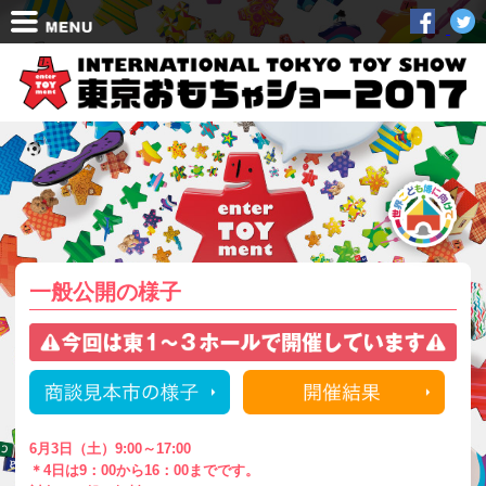
日本語
English
開催概要
ホールマップ
出展社一覧
交通アクセス
キッズライフゾーン
一般公開の様子
商談見本市ご来場の皆様へ
報道関係の皆様へ
一般公開ご来場の皆様へ
6月3日（土）9:00～17:00
出展社のイベント
＊4日は9：00から16：00までです。