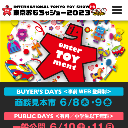
日
ENGLISH
本
語
開催概要
ホールマップ
出展社一覧
交通アクセス
主催者イベント
出展社のイベント
一般公開ご来場の皆様
へ
商談見本市ご来場の皆
様へ
報道関係の皆様へ
キッズライフゾーン
おもちゃ大賞について